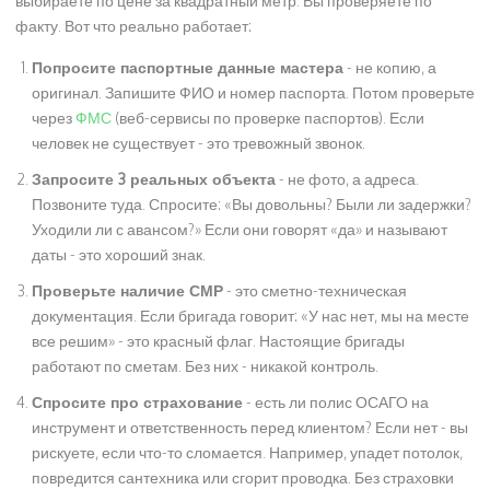
выбираете по цене за квадратный метр. Вы проверяете по
факту. Вот что реально работает:
Попросите паспортные данные мастера
- не копию, а
оригинал. Запишите ФИО и номер паспорта. Потом проверьте
через
ФМС
(веб-сервисы по проверке паспортов). Если
человек не существует - это тревожный звонок.
Запросите 3 реальных объекта
- не фото, а адреса.
Позвоните туда. Спросите: «Вы довольны? Были ли задержки?
Уходили ли с авансом?» Если они говорят «да» и называют
даты - это хороший знак.
Проверьте наличие СМР
- это сметно-техническая
документация. Если бригада говорит: «У нас нет, мы на месте
все решим» - это красный флаг. Настоящие бригады
работают по сметам. Без них - никакой контроль.
Спросите про страхование
- есть ли полис ОСАГО на
инструмент и ответственность перед клиентом? Если нет - вы
рискуете, если что-то сломается. Например, упадет потолок,
повредится сантехника или сгорит проводка. Без страховки