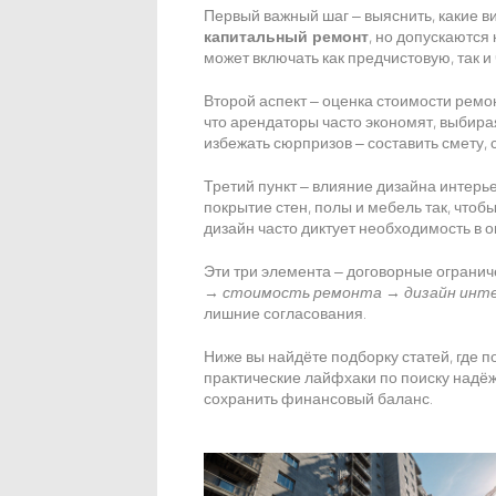
Первый важный шаг – выяснить, какие 
капитальный ремонт
, но допускаются
может включать как предчистовую, так и
Второй аспект – оценка
стоимости ремо
что арендаторы часто экономят, выбир
избежать сюрпризов – составить смету, 
Третий пункт – влияние
дизайна интерь
покрытие стен, полы и мебель так, что
дизайн часто диктует необходимость в
Эти три элемента – договорные огранич
→
стоимость ремонта
→
дизайн инт
лишние согласования.
Ниже вы найдёте подборку статей, где п
практические лайфхаки по поиску надёж
сохранить финансовый баланс.