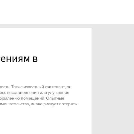
шениям в
ность
. Также известный как
тенант
, он
есс восстановления или улучшения
формлению помещений
. Опытные
вмешательства, иначе рискует потерять