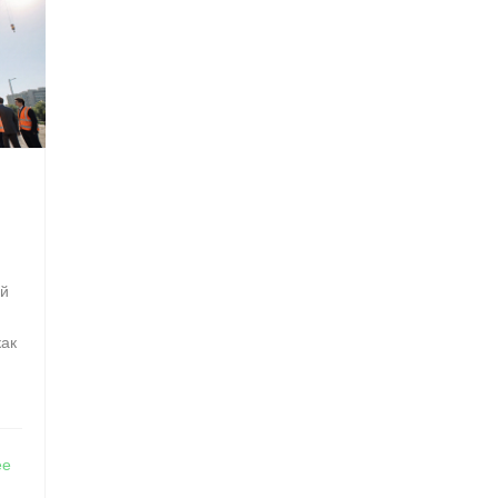
ый
как
ее