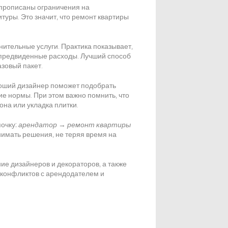
 прописаны ограничения на
туры. Это значит, что
ремонт квартиры
нительные услуги
. Практика показывает,
епредвиденные расходы. Лучший способ
азовый пакет.
роший дизайнер поможет подобрать
ие нормы. При этом важно помнить, что
она или укладка плитки.
почку:
арендатор
→
ремонт квартиры
нимать решения, не теряя время на
ние дизайнеров и декораторов, а также
 конфликтов с арендодателем и