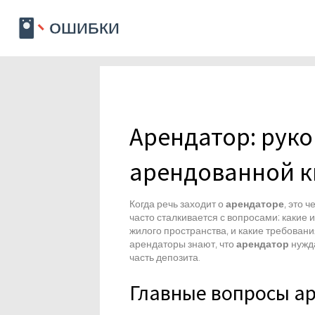
Арендатор: руко
арендованной к
Когда речь заходит о
арендаторе
,
это ч
часто сталкивается с вопросами: какие
жилого пространства
, и какие требова
арендаторы знают, что
арендатор
нужд
часть депозита.
Главные вопросы а