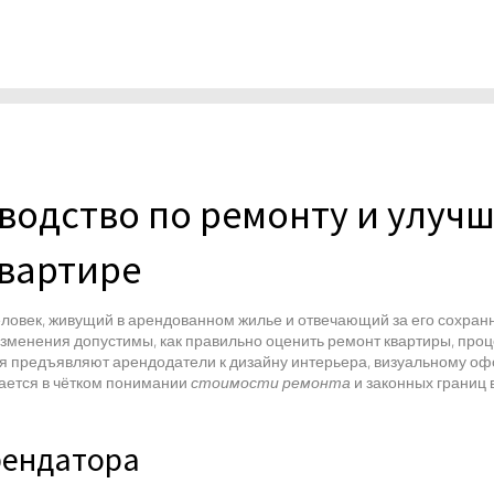
водство по ремонту и улуч
вартире
еловек, живущий в арендованном жилье и отвечающий за его сохран
 изменения допустимы, как правильно оценить
ремонт квартиры
,
проц
ния предъявляют арендодатели к
дизайну интерьера
,
визуальному о
ается в чётком понимании
стоимости ремонта
и законных границ 
рендатора