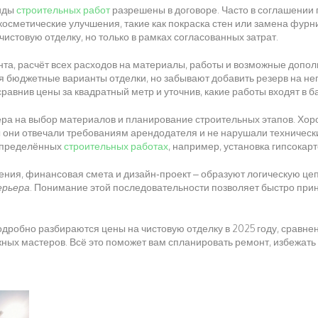
виды
строительных работ
разрешены в договоре. Часто в соглашении
 косметические улучшения, такие как покраска стен или замена фурни
 чистовую отделку
, но только в рамках согласованных затрат.
нта
,
расчёт всех расходов на материалы, работы и возможные допол
ая бюджетные варианты отделки, но забывают добавить резерв на н
сравнив цены за квадратный метр и уточнив, какие работы входят в б
ера
на выбор материалов и планирование строительных этапов
. Хо
бы они отвечали требованиям арендодателя и не нарушали техническ
 определённых
строительных работах
, например, установка гипсокарт
ения, финансовая смета и дизайн‑проект – образуют логическую це
ерьера
. Понимание этой последовательности позволяет быстро при
одробно разбираются цены на чистовую отделку в 2025 году, сравне
ных мастеров. Всё это поможет вам спланировать ремонт, избежать