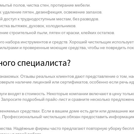
 мытьё полов, чистка стен, протирание мебели.
: удаление пятен, дезинфекция, освежение запахов.
й доступ к труднодоступным местам, без разводов.
стка вытяжек, духовок, холодильников.
ие строительной пыли, пятен от краски, клейких остатков.
ного набора инструментов и средств. Хороший чистильщик использует
льтрами и проверенные моющие средства, чтобы не повредить пок
ного специалиста?
знакомых. Отзывы реальных клиентов дают представление о том, на
роверьте наличие лицензий или сертификатов, особенно если речь ид
уги входят в стоимость. Некоторые компании включают в цену только
. Запросите подробный прайс‑лист и сравните несколько предложен
меняемых средствах. Если в вашем доме есть дети или домашние жи
. Профессиональный чистильщик обязан предоставить информацию о
чества. Надёжные фирмы часто предлагают повторную уборку беспла
ерены в своей работе.