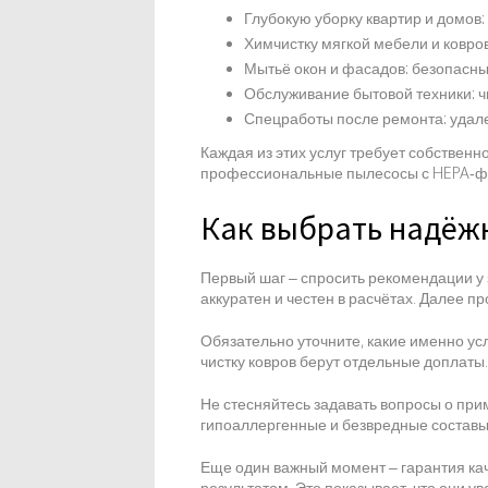
Глубокую уборку квартир и домов:
Химчистку мягкой мебели и ковров
Мытьё окон и фасадов: безопасны
Обслуживание бытовой техники: чи
Спецработы после ремонта: удален
Каждая из этих услуг требует собствен
профессиональные пылесосы с HEPA‑фи
Как выбрать надёж
Первый шаг – спросить рекомендации у 
аккуратен и честен в расчётах. Далее п
Обязательно уточните, какие именно усл
чистку ковров берут отдельные доплаты
Не стесняйтесь задавать вопросы о при
гипоаллергенные и безвредные составы
Еще один важный момент – гарантия ка
результатом. Это показывает, что они ув