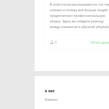
КАК ВСЁ УСТРОЕНО
В этой статье рассказывается, что та
клининг и почему всё больше людей
предпочитают профессиональную
уборку. Здесь вы найдете разницу
между клинингом и обычной уборкой
узнаете, какие услуги предоставляют
клининговые компании, и реально ли
0
Читать дал
экономить время и деньги с помощь
таких сервисов. Также поделимся
интересными фактами и полезными
советами для тех, кто задумывается 
заказе клининга впервые. Всё
максимально просто и по делу.
О НАС
Клининг