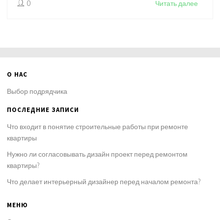
0
Читать далее
выборе. Будет полезно тем, кто хочет сделать ремонт без
лишних проблем.
О НАС
Выбор подрядчика
ПОСЛЕДНИЕ ЗАПИСИ
Что входит в понятие строительные работы при ремонте
квартиры
Нужно ли согласовывать дизайн проект перед ремонтом
квартиры?
Что делает интерьерный дизайнер перед началом ремонта?
МЕНЮ