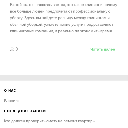
В этой статье рассказывается, что такое клининг и почему
всё больше людей предпочитают профессиональную
уборку. Здесь вы найдете разницу между клинингом и
обычной уборкой, узнаете, какие услуги предоставляют
клининговые компании, и реально ли экономить время и
деньги с помощью таких сервисов. Также поделимся
интересными фактами и полезными советами для тех,
0
Читать далее
кто задумывается о заказе клининга впервые. Всё
максимально просто и по делу.
О НАС
Клининг
ПОСЛЕДНИЕ ЗАПИСИ
Кто должен проверить смету на ремонт квартиры