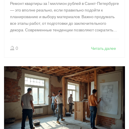
Ремонт квартиры за 1 миллион рублей в Санкт-Петербурге
— это вполне реально, если правильно подойти к
планированию и выбору материалов. Важно продумать
все этапы работ, от подготовки до заключительного
декора. Современные тенденции позволяют сократить
расходы, не жертвуя качеством. В статье раскрываются
секреты бюджетного ремонта и советы по эффективному
0
Читать далее
распределению средств.