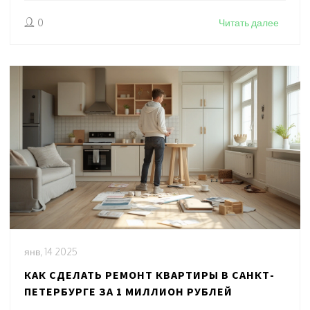
избеганию возможных проблем. Узнайте, сколько реально
0
Читать далее
может занять ремонт квартиры и как сделать процесс
максимально эффективным.
янв, 14 2025
КАК СДЕЛАТЬ РЕМОНТ КВАРТИРЫ В САНКТ-
ПЕТЕРБУРГЕ ЗА 1 МИЛЛИОН РУБЛЕЙ