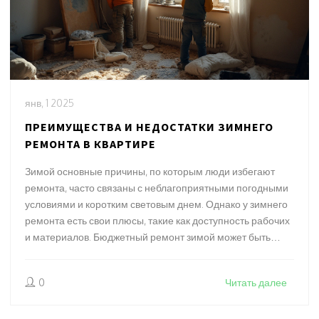
янв, 1 2025
ПРЕИМУЩЕСТВА И НЕДОСТАТКИ ЗИМНЕГО
РЕМОНТА В КВАРТИРЕ
Зимой основные причины, по которым люди избегают
ремонта, часто связаны с неблагоприятными погодными
условиями и коротким световым днем. Однако у зимнего
ремонта есть свои плюсы, такие как доступность рабочих
и материалов. Бюджетный ремонт зимой может быть
более рентабельным, если учесть сезонные скидки. В
статье рассматриваются советы и хитрости, как лучше
0
Читать далее
организовать ремонт в это время года.