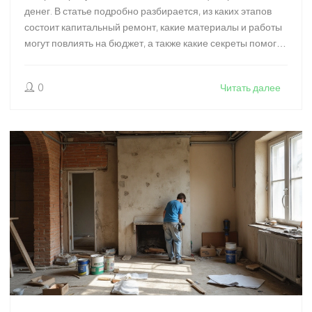
денег. В статье подробно разбирается, из каких этапов
состоит капитальный ремонт, какие материалы и работы
могут повлиять на бюджет, а также какие секреты помогут
сэкономить без урона качеству. Узнайте, как грамотно
планировать ремонтные работы и избежать типичных
0
Читать далее
ошибок. Советы помогут приблизительно оценить нужные
затраты и не выйти за рамки бюджета.