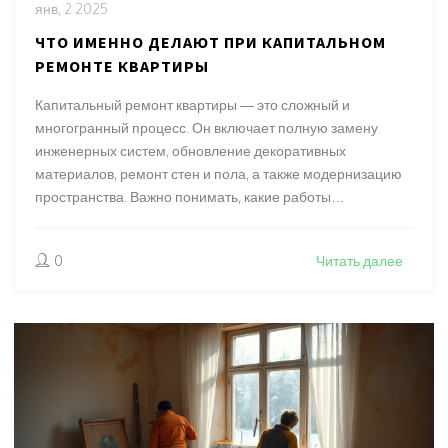
янв, 2 2025
ЧТО ИМЕННО ДЕЛАЮТ ПРИ КАПИТАЛЬНОМ
РЕМОНТЕ КВАРТИРЫ
Капитальный ремонт квартиры — это сложный и
многогранный процесс. Он включает полную замену
инженерных систем, обновление декоративных
материалов, ремонт стен и пола, а также модернизацию
пространства. Важно понимать, какие работы
выполняются, чтобы оценивая затраты и время, избежать
неприятных сюрпризов. Эта статья поможет вам понять
0
Читать далее
основные этапы и детали капитального ремонта.