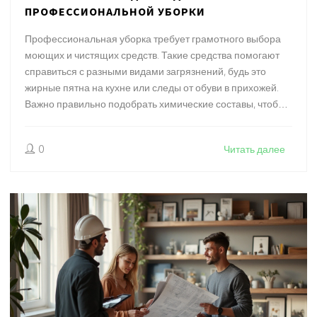
ПРОФЕССИОНАЛЬНОЙ УБОРКИ
Профессиональная уборка требует грамотного выбора
моющих и чистящих средств. Такие средства помогают
справиться с разными видами загрязнений, будь это
жирные пятна на кухне или следы от обуви в прихожей.
Важно правильно подобрать химические составы, чтобы
избежать повреждений поверхностей и обеспечить
безопасное использование. В данной статье рассмотрим
0
Читать далее
основные группы чистящих средств, их особенности и
практические советы по их использованию.