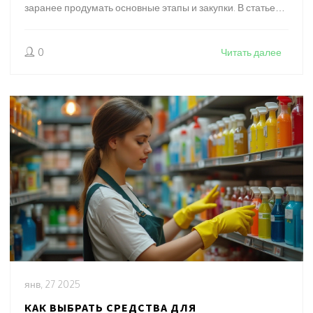
заранее продумать основные этапы и закупки. В статье
рассматриваются ключевые аспекты планирования
ремонта, расходы на материалы и труд. Также мы
0
Читать далее
поделимся полезными советами, которые помогут
сэкономить на ремонте.
янв, 27 2025
КАК ВЫБРАТЬ СРЕДСТВА ДЛЯ