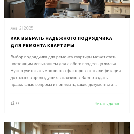
янв, 21 2025
КАК ВЫБРАТЬ НАДЕЖНОГО ПОДРЯДЧИКА
ДЛЯ РЕМОНТА КВАРТИРЫ
Выбор подрядчика для ремонта квартиры может стать
настоящим испытанием для любого владельца жилья.
Нужно учитывать множество факторов: от квалификации
до отзывов предыдущих заказчиков. Важно задать
правильные вопросы и понимать, какие документы и
гарантии должен предоставить подрядчик. В этой статье
мы расскажем, на что обратить внимание при выборе
0
Читать далее
подрядчика для ремонта квартиры, чтобы избежать
неприятных ситуаций.