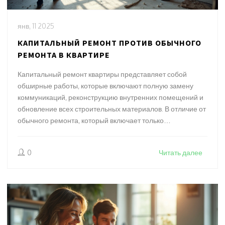
янв, 11 2025
КАПИТАЛЬНЫЙ РЕМОНТ ПРОТИВ ОБЫЧНОГО
РЕМОНТА В КВАРТИРЕ
Капитальный ремонт квартиры представляет собой
обширные работы, которые включают полную замену
коммуникаций, реконструкцию внутренних помещений и
обновление всех строительных материалов. В отличие от
обычного ремонта, который включает только
косметические изменения, капитальный ремонт
предполагает более глубокие и значительные
0
Читать далее
обновления, направленные на улучшение долговечности
и функциональности жилья. Такая работа требует
тщательной подготовки, участия профессионалов и
значительных финансовых вложений. Разобраться в
отличиях между этими двумя видами ремонта поможет
подробный анализ характеристик и примеров,
приведенных в нашей статье.