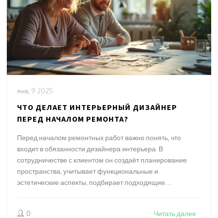
янв, 9 2025
ЧТО ДЕЛАЕТ ИНТЕРЬЕРНЫЙ ДИЗАЙНЕР
ПЕРЕД НАЧАЛОМ РЕМОНТА?
Перед началом ремонтных работ важно понять, что
входит в обязанности дизайнера интерьера. В
сотрудничестве с клиентом он создаёт планирование
пространства, учитывает функциональные и
эстетические аспекты, подбирает подходящие
материалы и цвета. Процесс начинается с определения
потребностей заказчика и заканчивается реализацией
0
Читать далее
готового проекта. Хороший дизайнер предлагает