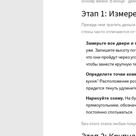
основу жизни. В конце - дек
Этап 1: Измер
Прежде чем тратить деньги 
стены часто отличаются от 
Замерьте все двери и 
уже. Запишите высоту по
что они пройдут через уг
чтобы занести крупную т
Определите точки ком
кухня? Расположение розе
придется тянуть удлините
Нарисуйте схему.
На бу
прямоугольники, обозна
постоянно спотыкаться.
Без этого этапа любая поку