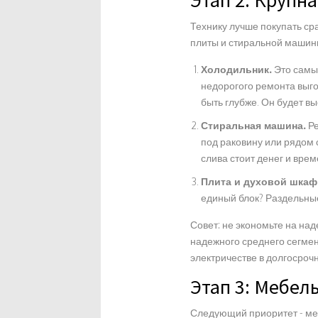
Этап 2: Крупн
Технику лучше покупать ср
плиты и стиральной машины
Холодильник.
Это самый
недорогого ремонта выго
быть глубже. Он будет в
Стиральная машина.
Ре
под раковину или рядом 
слива стоит денег и врем
Плита и духовой шкаф
единый блок? Раздельные
Совет: не экономьте на на
надежного среднего сегмен
электричестве в долгосроч
Этап 3: Мебель
Следующий приоритет - мес