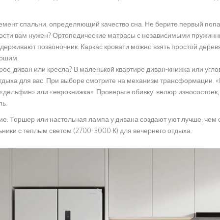
емент спальни, определяющий качество сна
. Не берите первый поп
кости вам нужен? Ортопедические матрасы с независимыми пружинны
держивают позвоночник. Каркас кровати можно взять простой дерев
рошим.
рос: диван или кресла? В маленькой квартире диван-книжка или угло
 отдыха для вас. При выборе смотрите на механизм трансформации. «
«дельфин» или «еврокнижка». Проверьте обивку: велюр износостоек,
пь.
е. Торшер или настольная лампа у дивана создают уют лучше, чем 
ьники с теплым светом (2700-3000 К) для вечернего отдыха.