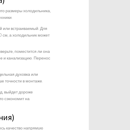
а)
 что размеры холодильника,
хники.
й или встраиваемый. Для
0 см, а холодильник может
оверьте, поместится ли она
ие и канализацию. Перенос
дельная духовка или
е точности в монтаже.
од, выйдет дороже
то сэкономит на
ния)
десь качество напрямую