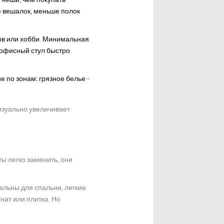
е вешалок, меньше полок
тов или хобби. Минимальная
й офисный стул быстро
 по зонам: грязное белье -
визуально увеличивает
ты легко заменить, они
альны для спальни, легкие
нат или плитка. Но