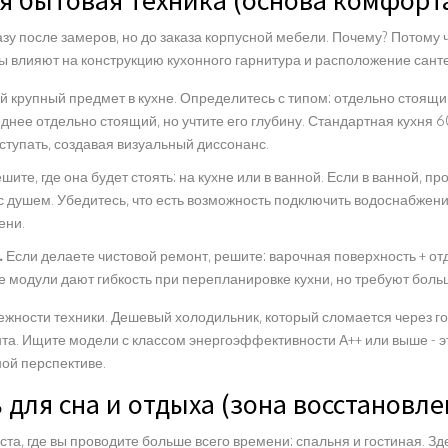
ая бытовая техника (основа комфорт
азу после замеров, но до заказа корпусной мебели. Почему? Потому
 влияют на конструкцию кухонного гарнитура и расположение санте
 крупный предмет в кухне. Определитесь с типом: отдельно стоящи
днее отдельно стоящий, но учтите его глубину. Стандартная кухня 6
ыступать, создавая визуальный диссонанс.
шите, где она будет стоять: на кухне или в ванной. Если в ванной, пр
с душем. Убедитесь, что есть возможность подключить водоснабжен
ени.
.
Если делаете чистовой ремонт, решите: варочная поверхность + от
 модули дают гибкость при перепланировке кухни, но требуют больш
дежности техники. Дешевый холодильник, который сломается через г
та. Ищите модели с классом энергоэффективности А++ или выше - э
ной перспективе.
 для сна и отдыха (зона восстановле
та, где вы проводите больше всего времени: спальня и гостиная. З