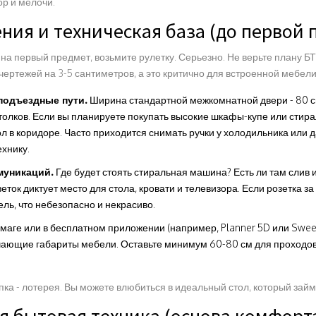
ор и мелочи.
ения и техническая база (до первой 
на первый предмет, возьмите рулетку. Серьезно. Не верьте плану Б
чертежей на 3-5 сантиметров, а это критично для встроенной мебели
подъездные пути.
Ширина стандартной межкомнатной двери - 80 с
толков. Если вы планируете покупать высокие шкафы-купе или стир
ол в коридоре. Часто приходится снимать ручки у холодильника или 
ехнику.
муникаций.
Где будет стоять стиральная машина? Есть ли там слив 
ток диктует место для стола, кровати и телевизора. Если розетка з
ль, что небезопасно и некрасиво.
маге или в бесплатном приложении (например, Planner 5D или Swee
чающие габариты мебели. Оставьте минимум 60-80 см для проходов
пка - лотерея. Вы можете влюбиться в идеальный стол, который займ