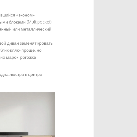
авшийся «эконом».
ми блоками (Multipocket)
янный или металлический,
вой диван заменят кровать
Клик-кляк» проще, но
 но марок; рогожка
одна люстра в центре