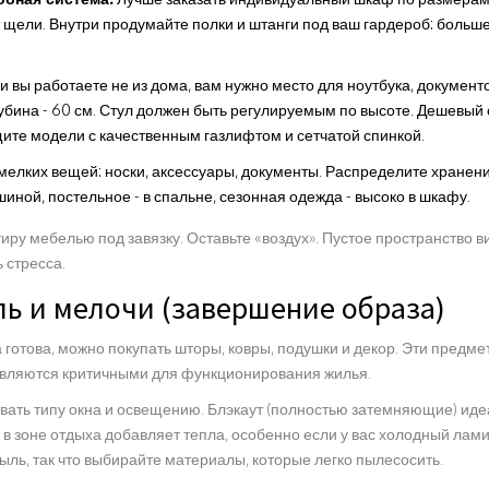
т щели. Внутри продумайте полки и штанги под ваш гардероб: больш
и вы работаете не из дома, вам нужно место для ноутбука, докумен
глубина - 60 см. Стул должен быть регулируемым по высоте. Дешевы
ите модели с качественным газлифтом и сетчатой спинкой.
мелких вещей: носки, аксессуары, документы. Распределите хранение
иной, постельное - в спальне, сезонная одежда - высоко в шкафу.
иру мебелью под завязку. Оставьте «воздух». Пустое пространство 
 стресса.
иль и мелочи (завершение образа)
а готова, можно покупать шторы, ковры, подушки и декор. Эти предме
 являются критичными для функционирования жилья.
ать типу окна и освещению. Блэкаут (полностью затемняющие) иде
к в зоне отдыха добавляет тепла, особенно если у вас холодный лами
ыль, так что выбирайте материалы, которые легко пылесосить.