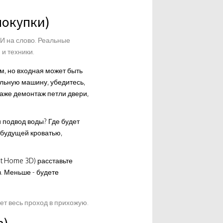
покупки)
ТИ на слово. Реальные
 и техники.
м, но входная может быть
альную машину, убедитесь,
даже демонтаж петли двери,
и подвод воды? Где будет
а будущей кроватью,
t Home 3D) расставьте
. Меньше - будете
ет весь проход в прихожую.