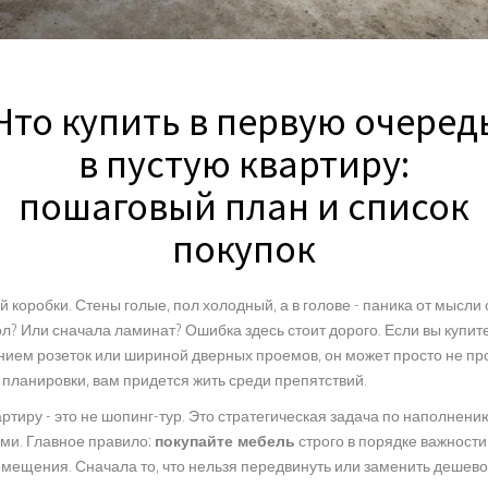
Что купить в первую очеред
в пустую квартиру:
пошаговый план и список
покупок
 коробки. Стены голые, пол холодный, а в голове - паника от мысли о
ол? Или сначала ламинат? Ошибка здесь стоит дорого. Если вы купите 
ием розеток или шириной дверных проемов, он может просто не прой
 планировки, вам придется жить среди препятствий.
ртиру - это не шопинг-тур. Это стратегическая задача по наполнен
и. Главное правило:
покупайте мебель
строго в порядке важности
мещения. Сначала то, что нельзя передвинуть или заменить дешево.