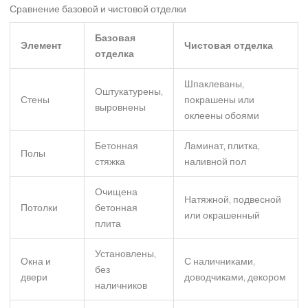
Сравнение базовой и чистовой отделки
Базовая
Элемент
Чистовая отделка
отделка
Шпаклеваны,
Оштукатурены,
Стены
покрашены или
выровнены
оклеены обоями
Бетонная
Ламинат, плитка,
Полы
стяжка
наливной пол
Очищена
Натяжной, подвесной
Потолки
бетонная
или окрашенный
плита
Установлены,
Окна и
С наличниками,
без
двери
доводчиками, декором
наличников