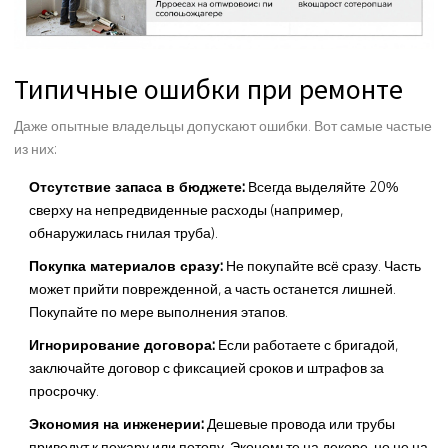
Типичные ошибки при ремонте
Даже опытные владельцы допускают ошибки. Вот самые частые
из них:
Отсутствие запаса в бюджете:
Всегда выделяйте 20%
сверху на непредвиденные расходы (например,
обнаружилась гнилая труба).
Покупка материалов сразу:
Не покупайте всё сразу. Часть
может прийти поврежденной, а часть останется лишней.
Покупайте по мере выполнения этапов.
Игнорирование договора:
Если работаете с бригадой,
заключайте договор с фиксацией сроков и штрафов за
просрочку.
Экономия на инженерии:
Дешевые провода или трубы
приведут к пожару или потопу. Экономьте на декоре, но не на