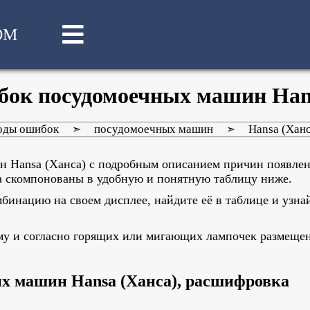
OM
бок посудомоечных машин Hans
оды ошибок
посудомоечных машин
Hansa (Ханс
➣
➣
н Hansa (Ханса) с подробным описанием причин появле
ва скомпонованы в удобную и понятную таблицу ниже.
инацию на своем дисплее, найдите её в таблице и узна
му и согласно горящих или мигающих лампочек размеще
х машин Hansa (Ханса), расшифровка