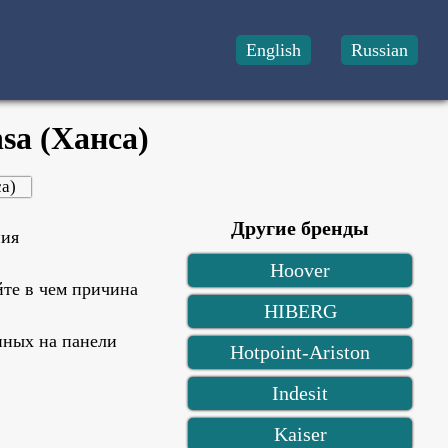
English
Russian
a (Ханса)
а)
Другие бренды
ния
Hoover
йте в чем причина
HIBERG
нных на панели
Hotpoint-Ariston
Indesit
Kaiser