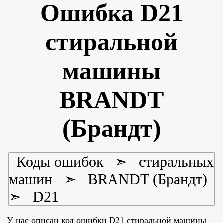
Ошибка D21
стиральной
машины
BRANDT
(Брандт)
Коды ошибок
➣
стиральных
машин
➣
BRANDT (Брандт)
➣
D21
У нас описан код ошибки D21 стиральной машины