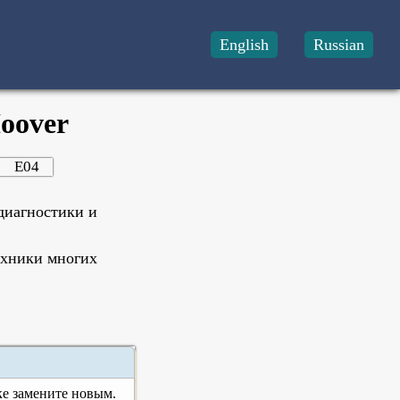
English
Russian
oover
E04
➣
диагностики и
ехники многих
ке замените новым.