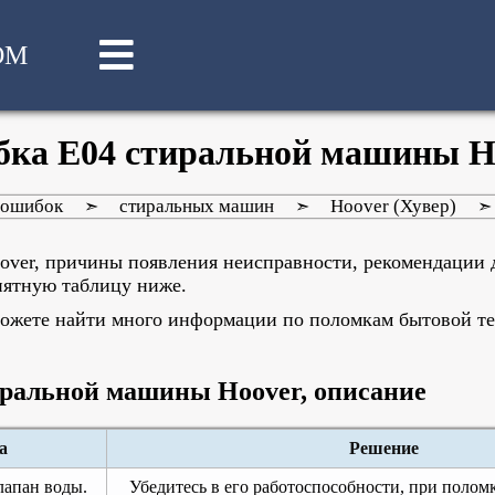
OM
ка E04 стиральной машины H
 ошибок
стиральных машин
Hoover (Хувер)
➣
➣
over, причины появления неисправности, рекомендации 
нятную таблицу ниже.
, можете найти много информации по поломкам бытовой т
иральной машины Hoover, описание
а
Решение
лапан воды.
Убедитесь в его работоспособности, при полом