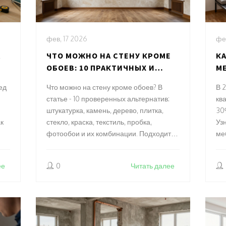
фев, 17 2026
фе
А
ЧТО МОЖНО НА СТЕНУ КРОМЕ
КА
ОБОЕВ: 10 ПРАКТИЧНЫХ И
МЕ
СТИЛЬНЫХ АЛЬТЕРНАТИВ
ВЫ
ед
Что можно на стену кроме обоев? В
В 
статье - 10 проверенных альтернатив:
кв
штукатурка, камень, дерево, плитка,
30
ак
стекло, краска, текстиль, пробка,
Узн
фотообои и их комбинации. Подходит
ме
для квартир в Петербурге и других
ме
влажных регионов.
ее
0
Читать далее