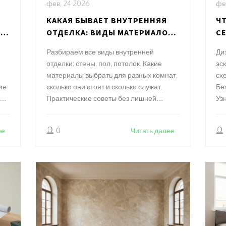
фев, 24 2026
фе
КАКАЯ БЫВАЕТ ВНУТРЕННЯЯ
Ч
Е
ОТДЕЛКА: ВИДЫ МАТЕРИАЛОВ
С
ДЫ
И ИХ ПРИМЕНЕНИЕ
К
Разбираем все виды внутренней
Диз
О
отделки: стены, пол, потолок. Какие
эс
материалы выбрать для разных комнат,
сх
ие
сколько они стоят и сколько служат.
Бе
ать
Практические советы без лишней
Уз
теории.
дл
на
ее
0
Читать далее