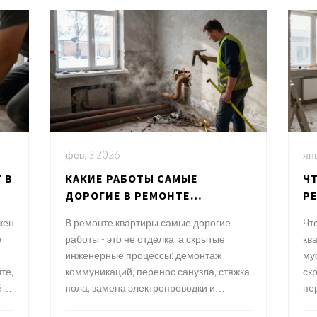
фев, 3 2026
янв
 В
КАКИЕ РАБОТЫ САМЫЕ
ЧТ
ДОРОГИЕ В РЕМОНТЕ
Р
ВО
КВАРТИРЫ?
С
жен
В ремонте квартиры самые дорогие
Чт
Л
е
работы - это не отделка, а скрытые
ква
инженерные процессы: демонтаж
му
те,
коммуникаций, перенос санузла, стяжка
скр
30
пола, замена электропроводки и
пе
утепление стен. В Санкт-Петербурге эти