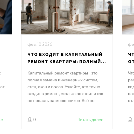
фев, 10 2026
фе
ЧТО ВХОДИТ В КАПИТАЛЬНЫЙ
Ч
РЕМОНТ КВАРТИРЫ: ПОЛНЫЙ
О
СПИСОК РАБОТ И ИЗМЕНЕНИЙ
С
с
Капитальный ремонт квартиры - это
Чт
С
полная замена инженерных систем,
ра
бот
стен, окон и полов. Узнайте, что точно
вид
входит в ремонт, сколько он стоит и как
по
не попасть на мошенников. Всё по
от
закону и без лишних трат.
не
ее
0
Читать далее