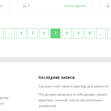
работы стоят от 70 000 до 180 000
ее
0
Читать далее
рублей, но без них ремонт развалится
через год.
…
4
5
6
7
8
9
10
…
ПОСЛЕДНИЕ ЗАПИСИ
Сколько стоит нанять бригаду для ремонта?
Что должен включать в себя дизайн проект
артир
квартиры: полный список обязательных
гут
элементов