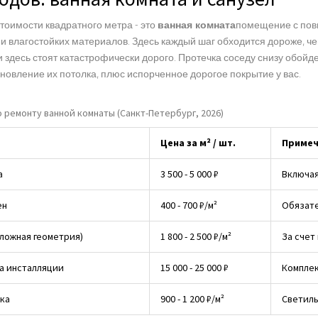
тоимости квадратного метра - это
ванная комната
помещение с пов
и влагостойких материалов
. Здесь каждый шаг обходится дороже, че
 здесь стоят катастрофически дорого. Протечка соседу снизу обойде
новление их потолка, плюс испорченное дорогое покрытие у вас.
 ремонту ванной комнаты (Санкт-Петербург, 2026)
Цена за м² / шт.
Примеч
а
3 500 - 5 000 ₽
Включая
ен
400 - 700 ₽/м²
Обязате
сложная геометрия)
1 800 - 2 500 ₽/м²
За счет
ка инсталляции
15 000 - 25 000 ₽
Комплек
ка
900 - 1 200 ₽/м²
Светиль