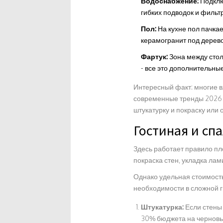
Водоснабжение:
Подклю
гибких подводок и фильтр
Пол:
На кухне пол пачкае
керамогранит под дерево
Фартук:
Зона между стол
- все это дополнительны
Интересный факт: многие в
современные тренды 2026 г
штукатурку и покраску или
Гостиная и сп
Здесь работает правило пл
покраска стен, укладка лам
Однако удельная стоимость 
необходимости в сложной г
Штукатурка:
Если стены 
30% бюджета на черновые