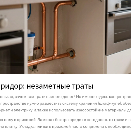
оридор: незаметные траты
енькая, зачем там тратить много денег? Но именно здесь концентра
м пространстве нужно разместить систему хранения (шкаф-купе), об
рнет и электрику, а также использовать износостойкие материалы дл
а полу в прихожей. Ламинат быстро придет в негодность от грязи и в
ли плитку. Укладка плитки в прихожей часто сопряжена с необходим