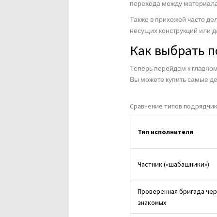
перехода между материалам
Также в прихожей часто д
несущих конструкций или д
Как выбрать п
Теперь перейдем к главном
Вы можете купить самые де
Сравнение типов подрядчик
Тип исполнителя
Частник («шабашники»)
Проверенная бригада че
знакомых