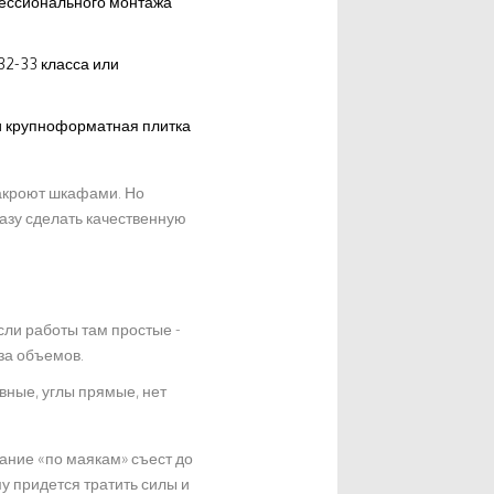
фессионального монтажа
32-33 класса или
и крупноформатная плитка
закроют шкафами. Но
азу сделать качественную
сли работы там простые -
за объемов.
вные, углы прямые, нет
вание «по маякам» съест до
у придется тратить силы и