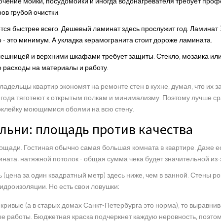
чение мойки, посудомойки и иногда водонагревателя требует про
ов грубой очистки.
тся быстрее всего. Дешевый ламинат здесь прослужит год. Ламинат 
 - это минимум. А укладка керамогранита стоит дороже ламината.
ешницей и верхними шкафами требует защиты. Стекло, мозаика ил
е расходы на материалы и работу.
ладельцы квартир экономят на ремонте стен в кухне, думая, что их 
ода тяготеют к открытым полкам и минимализму. Поэтому лучше ср
 оклейку моющимися обоями на всю стену.
альни: площадь против качества
ощади. Гостиная обычно самая большая комната в квартире. Даже е
ината, натяжной потолок - общая сумма чека будет значительной из-
(цена за один квадратный метр) здесь ниже, чем в ванной. Стены ро
идроизоляции. Но есть свои ловушки:
кривые (а в старых домах Санкт-Петербурга это норма), то выравни
 работы. Бюджетная краска подчеркнет каждую неровность, поэтом