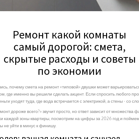
Ремонт какой комнаты
самый дорогой: смета,
скрытые расходы и советы
по экономии
ись, почему смета на ремонт «типовой» двушки может варьироваться
том, где именно вы решили сделать акцент. Если спросить любого пр
ньги уходят туда, где вода встречается с электрикой, а стены - со с
монт дороже всего?» звучит просто, но ответ зависит от множества 
и каждой зоны квартиры, посмотрим на цифры за 2026 год и поймем
ы не уйти в минус к финишу.
одов: ванная комната и санузел