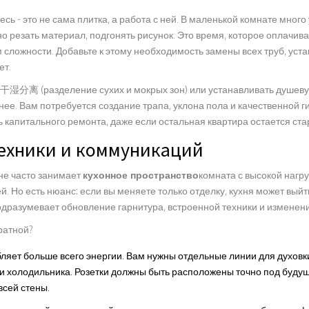
сь - это не сама плитка, а работа с ней. В маленькой комнате много 
о резать материал, подгонять рисунок. Это время, которое оплачива
 сложности. Добавьте к этому необходимость замены всех труб, уста
ет.
ь干湿分离 (разделение сухих и мокрых зон) или устанавливать душеву
нее. Вам потребуется создание трапа, уклона пола и качественной 
ь капитального ремонта, даже если остальная квартира остается ста
техники и коммуникаций
не часто занимает
кухонное пространство
комната с высокой нагру
ей
. Но есть нюанс: если вы меняете только отделку, кухня может вы
одразумевает обновление гарнитура, встроенной техники и изменен
ратной?
ляет больше всего энергии. Вам нужны отдельные линии для духовки
 холодильника. Розетки должны быть расположены точно под будущ
всей стены.