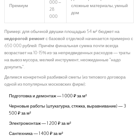
000 –
Премиум
сложные материалы, умный
28
дом
000
Пример: для обычной двушки площадью 54 м² бюджет на
недорогой ремонт
с базовой отделкой начинается примерно с
650 000 рублей. Причём финальная сумма почти всегда
возрастает на 10-15% из-за непредвиденных расходов — траты
на вывоз мусора, мелкий инструмент, неожиданные "надо
докупить".
Делимся конкретной разбивкой сметы (из типового договора
одной из популярных московских фирм):
Подготовка и демонтаж — 1 000 ₽ за м²
Черновые работы (штукатурка, стяжка, выравнивание) — 3
500 ₽ за м²
Электромонтаж — 1 200 ₽ за м²
Сантехника — 1 400 ₽ за м²