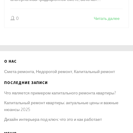
современные приложения для планирования и
бюджетирования. Узнаем, как каждый может эффективно
0
Читать далее
контролировать затраты и избежать неожиданных
расходов. Расскажем о простых методах и лайфхаках,
которые помогут сэкономить время и деньги.
О НАС
Смета ремонта, Недорогой ремонт, Капитальный ремонт
ПОСЛЕДНИЕ ЗАПИСИ
Что является примером капитального ремонта квартиры?
Капитальный ремонт квартиры: актуальные цены и важные
нюансы 2025
Дизайн интерьера под ключ: что это и как работает