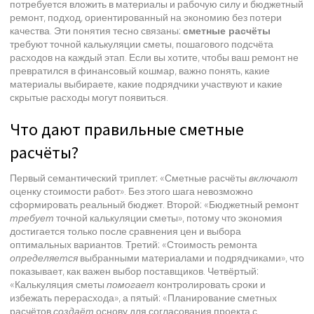
потребуется вложить в материалы и рабочую силу
и
бюджетный
ремонт
,
подход, ориентированный на экономию без потери
качества
. Эти понятия тесно связаны:
сметные расчёты
требуют точной
калькуляции сметы
,
пошагового подсчёта
расходов на каждый этап
. Если вы хотите, чтобы ваш ремонт не
превратился в финансовый кошмар, важно понять, какие
материалы выбираете, какие подрядчики участвуют и какие
скрытые расходы могут появиться.
Что дают правильные сметные
расчёты?
Первый семантический триплет: «Сметные расчёты
включают
оценку стоимости работ». Без этого шага невозможно
сформировать реальный бюджет. Второй: «Бюджетный ремонт
требует
точной калькуляции сметы», потому что экономия
достигается только после сравнения цен и выбора
оптимальных вариантов. Третий: «Стоимость ремонта
определяется
выбранными материалами и подрядчиками», что
показывает, как важен выбор поставщиков. Четвёртый:
«Калькуляция сметы
помогает
контролировать сроки и
избежать перерасхода», а пятый: «Планирование сметных
расчётов
создаёт
основу для согласования проекта с