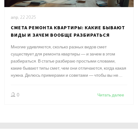
апр, 22 2025
СМЕТА РЕМОНТА КВАРТИРЫ: КАКИЕ БЫВАЮТ
ВИДЫ И ЗАЧЕМ ВООБЩЕ РАЗБИРАТЬСЯ
Многие удивляются, сколько разных видов смет
существует для ремонта квартиры — и зачем в этом
разбираться. В статье разбираю простыми словами,
какие бывают типы смет, чем они отличаются, когда какая
нужна. Делюсь примерами и советами — чтобы вы не
переплатили за услуги и смогли сами проверить всё по
пунктам. Помогаю понять, как выбрать нужную смету под
0
Читать далее
свои задачи и не попасться на лишние траты. Узнаете, как
подготовиться к ремонту без неожиданностей в бюджете.